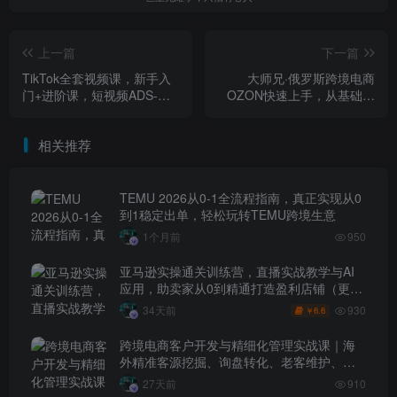
上一篇
下一篇
TikTok全套视频课，新手入
大师兄·俄罗斯跨境电商
门+进阶课，短视频ADS-
OZON快速上手，从基础到
GMV MAX投流打品，日销
实操全覆盖视频教程
破1000单打法
相关推荐
TEMU 2026从0-1全流程指南，真正实现从0
到1稳定出单，轻松玩转TEMU跨境生意
1个月前
950
亚马逊实操通关训练营，直播实战教学与AI
应用，助卖家从0到精通打造盈利店铺（更新
7月3日）
930
34天前
6.6
￥
跨境电商客户开发与精细化管理实战课｜海
外精准客源挖掘、询盘转化、老客维护、客
户分层全流程落地教程
27天前
910