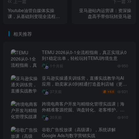
上一篇
下一篇
Youtube油管自媒体实操
亚马逊站内运营课：资深操
课，从基础到变现全流程覆
盘高手带你玩转亚马逊
盖
相关推荐
TEMU 2026从0-1全流程指南，真正实现从0
到1稳定出单，轻松玩转TEMU跨境生意
1个月前
950
亚马逊实操通关训练营，直播实战教学与AI
应用，助卖家从0到精通打造盈利店铺（更新
7月3日）
931
37天前
6.6
￥
跨境电商客户开发与精细化管理实战课｜海
外精准客源挖掘、询盘转化、老客维护、客
户分层全流程落地教程
30天前
910
谷歌广告投放课（高级课），系统讲解
Google Ads与数字营销实战