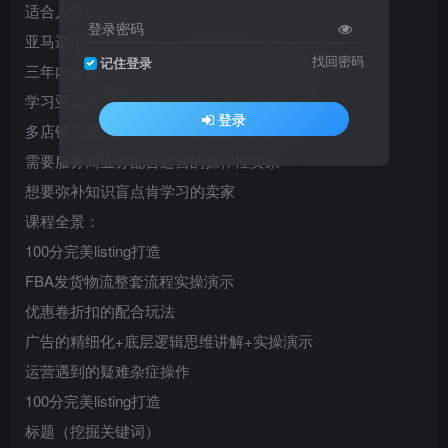
适合人群
登录密码
亚马逊小白，从0到1，成功交付多个学员
找回密码
记住登录
三年内白帽玩法卖家，学习更多打法开阔思路
学习亚马逊的底层逻辑，增加自己的运营能力
登录
多店铺运营的卖家，常在店铺上困扰的卖家
需要服务商业务配合运营的操作性卖家
想要弥补知识盲点肯学习的卖家
课程全景：
100分完美listing打造
FBA发货物流整套流程实操演示
优惠卷折扣的配合玩法
广告的精细化+底层逻辑思维讲解+实操演示
运营遇到的疑难杂症操作
100分完美listing打造
标题（挖掘关键词）