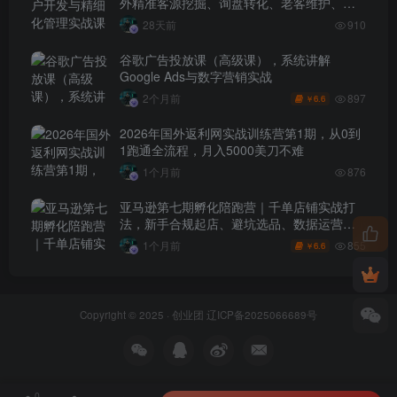
外精准客源挖掘、询盘转化、老客维护、客
户分层全流程落地教程
28天前
910
谷歌广告投放课（高级课），系统讲解
Google Ads与数字营销实战
897
2个月前
6.6
￥
2026年国外返利网实战训练营第1期，从0到
1跑通全流程，月入5000美刀不难
1个月前
876
亚马逊第七期孵化陪跑营｜千单店铺实战打
法，新手合规起店、避坑选品、数据运营全
落地（更新0625）
855
1个月前
6.6
￥
Copyright © 2025 ·
创业团
辽ICP备2025066689号
0