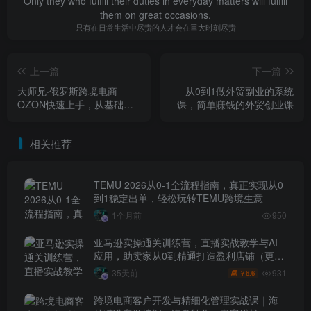
Only they who fulfill their duties in everyday matters will fulfill
them on great occasions.
只有在日常生活中尽责的人才会在重大时刻尽责
上一篇
下一篇
大师兄·俄罗斯跨境电商
从0到1做外贸副业的系统
OZON快速上手，从基础到
课，简单賺钱的外贸创业课
实操全覆盖视频教程
相关推荐
TEMU 2026从0-1全流程指南，真正实现从0
到1稳定出单，轻松玩转TEMU跨境生意
1个月前
950
亚马逊实操通关训练营，直播实战教学与AI
应用，助卖家从0到精通打造盈利店铺（更新
7月3日）
931
35天前
6.6
￥
跨境电商客户开发与精细化管理实战课｜海