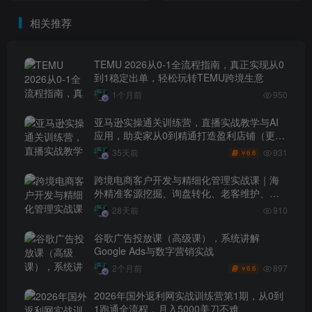
网站【原创双语字幕】
（更新5月8日）
相关推荐
TEMU 2026从0-1全流程指南，真正实现从0
到1稳定出单，轻松玩转TEMU跨境生意
1个月前
950
亚马逊实操通关训练营，直播实战教学与AI
应用，助卖家从0到精通打造盈利店铺（更新
7月3日）
931
35天前
6.6
￥
跨境电商客户开发与精细化管理实战课｜海
外精准客源挖掘、询盘转化、老客维护、客
户分层全流程落地教程
28天前
910
谷歌广告投放课（高级课），系统讲解
Google Ads与数字营销实战
897
2个月前
6.6
￥
2026年国外返利网实战训练营第1期，从0到
1跑通全流程，月入5000美刀不难