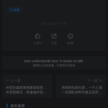
跨境
喜欢就支持一下吧
点赞
0
分享
收藏
love understands love; it needs no talk.
相爱的心息息相通，无需用言语倾诉
上一篇
下一篇
外贸社媒获客独家训练营，
跨境AI头部社群，一个人顶
外贸新模式，快速做外贸
一支团队的时代真正的开始
（更新26年4月）
了，分享跨境AI前沿，可落
地的实战经验（更新5月11
相关推荐
日）