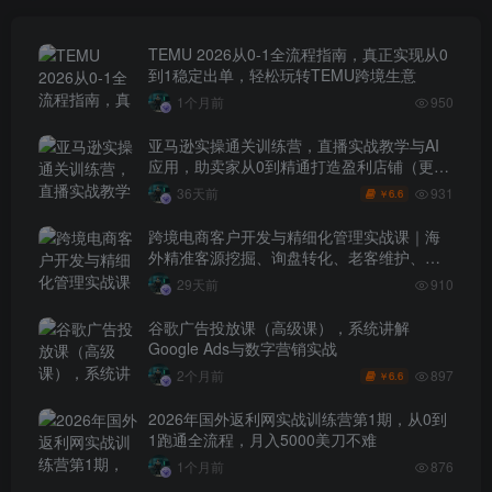
TEMU 2026从0-1全流程指南，真正实现从0
到1稳定出单，轻松玩转TEMU跨境生意
1个月前
950
亚马逊实操通关训练营，直播实战教学与AI
应用，助卖家从0到精通打造盈利店铺（更新
7月3日）
931
36天前
6.6
￥
跨境电商客户开发与精细化管理实战课｜海
外精准客源挖掘、询盘转化、老客维护、客
户分层全流程落地教程
29天前
910
谷歌广告投放课（高级课），系统讲解
Google Ads与数字营销实战
897
2个月前
6.6
￥
2026年国外返利网实战训练营第1期，从0到
1跑通全流程，月入5000美刀不难
1个月前
876