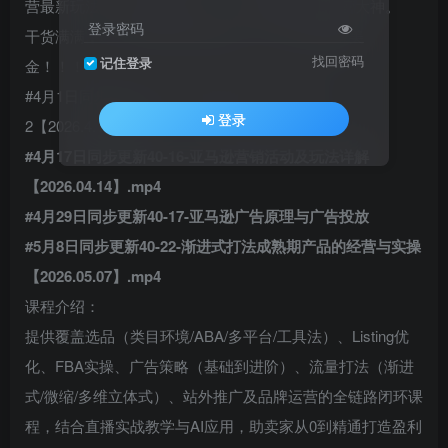
营最新玩法，贴心助你从0-1、1-N转变晋升成运营大神。
登录密码
干货满满，612节集直播实操视频，学完美滋滋賺美
找回密码
记住登录
金！！！！
#4月1日同步更新40-12-listing打造与产品上架
登录
2【2026.4.1】.mp4
#4月17日同步更新40-16-亚马逊营销活动及玩法详解
【2026.04.14】.mp4
#4月29日同步更新40-17-亚马逊广告原理与广告投放
#5月8日同步更新40-22-渐进式打法成熟期产品的经营与实操
【2026.05.07】.mp4
课程介绍：
提供覆盖选品（类目环境/ABA/多平台/工具法）、Listing优
化、FBA实操、广告策略（基础到进阶）、流量打法（渐进
式/微缩/多维立体式）、站外推广及品牌运营的全链路闭环课
程，结合直播实战教学与AI应用，助卖家从0到精通打造盈利